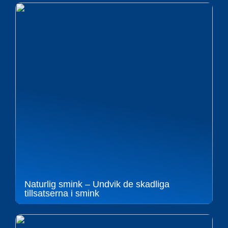
Naturlig smink – Undvik de skadliga
tillsatserna i smink