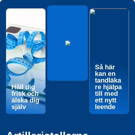
Så här
kan en
tandläka
Håll dig
re hjälpa
frisk och
till med
älska dig
ett nytt
själv
leende