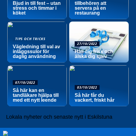
Bjud in till fest – utan
tillbehören att
stress och timmar i
servera på en
köket
restaurang
TIPS OCH TRICKS
27/10/2022
Vägledning till val av
inläggssulor för
Håll dig frisk och
daglig användning
älska dig själv
07/10/2022
03/10/2022
Så här kan en
tandläkare hjälpa till
Så här får du
med ett nytt leende
vackert, friskt hår
Lokala nyheter och senaste nytt i Eskilstuna