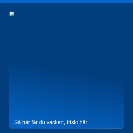
Så här får du vackert, friskt hår