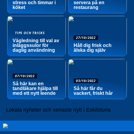
stress och timmar i
servera på en
köket
restaurang
TIPS OCH TRICKS
27/10/2022
Vägledning till val av
inläggssulor för
Håll dig frisk och
daglig användning
älska dig själv
07/10/2022
03/10/2022
Så här kan en
tandläkare hjälpa till
Så här får du
med ett nytt leende
vackert, friskt hår
Lokala nyheter och senaste nytt i Eskilstuna