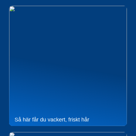
Så här får du vackert, friskt hår