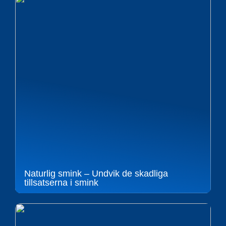
Naturlig smink – Undvik de skadliga
tillsatserna i smink