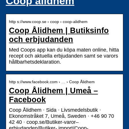
Coop ålidhem
http s://www.coop.se › coop › coop-alidhem
Coop Ålidhem | Butiksinfo
och erbjudanden
Med Coops app kan du köpa maten online, hitta
recept och aktuella erbjudanden samt se varors
hållbarhetsdeklaration.
http s://www.facebook.com › … › Coop Ålidhem
Coop Ålidhem | Umeå –
Facebook
Coop Ålidhem · Sida · Livsmedelsbutik ·
Ekonomstråket 7, Umeå, Sweden · +46 90 70
42 40 · coop.se/Butiker-varor–
erbjudanden/Butiker- import/Coop-