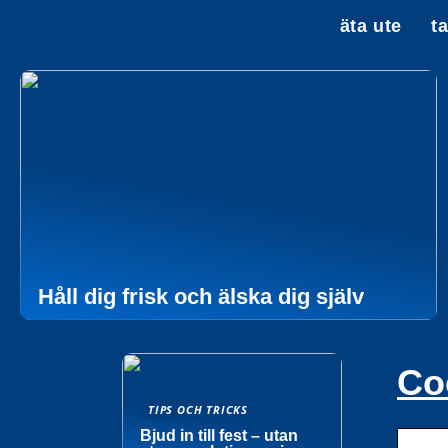
äta ute
t
Håll dig frisk och älska dig själv
Co
TIPS OCH TRICKS
Bjud in till fest – utan