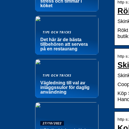
stress och timmar i
http s
köket
Rö
Skin
Rökt 
TIPS OCH TRICKS
butik
Det här är de bästa
tillbehören att servera
på en restaurang
http s
Sk
Skin
TIPS OCH TRICKS
Vägledning till val av
Coop.
inläggssulor för daglig
användning
Köp 
Hand
http s
27/10/2022
Ko