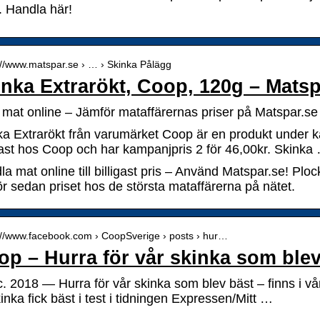
. Handla här!
://www.matspar.se › … › Skinka Pålägg
inka Extrarökt, Coop, 120g – Matsp
g mat online – Jämför mataffärernas priser på Matspar.se
ka Extrarökt från varumärket Coop är en produkt under ka
igast hos Coop och har kampanjpris 2 för 46,00kr. Skinka
a mat online till billigast pris – Använd Matspar.se! Pl
r sedan priset hos de största mataffärerna på nätet.
://www.facebook.com › CoopSverige › posts › hur…
p – Hurra för vår skinka som blev
c. 2018 — Hurra för vår skinka som blev bäst – finns i v
inka fick bäst i test i tidningen Expressen/Mitt …