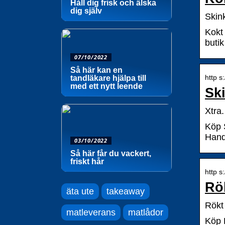
Håll dig frisk och älska
dig själv
Skin
Kokt 
butik
07/10/2022
Så här kan en
http s
tandläkare hjälpa till
med ett nytt leende
Sk
Xtra.
Köp 
Hand
03/10/2022
Så här får du vackert,
friskt hår
http s
Rö
äta ute
takeaway
Rökt
matleverans
matlådor
Köp 