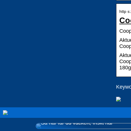
http 
Co
Coop
Aktu
Coop
Aktu
Coop
180g 
Keywo
Så här får du vackert, friskt hår