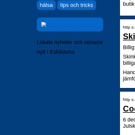
butik
hälsa
tips och tricks
http s
Sk
Lokala nyheter och senaste
Billi
nytt i Eskilstuna
Skin
bill
Handl
jämfö
http s
Coo
6 de
Julsk