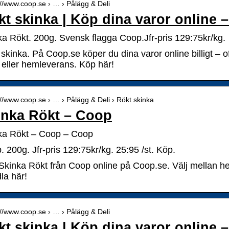
://www.coop.se › … › Pålägg & Deli
kt skinka | Köp dina varor online 
ka Rökt. 200g. Svensk flagga Coop.Jfr-pris 129:75kr/kg.
skinka. På Coop.se köper du dina varor online billigt – of
 eller hemleverans. Köp här!
://www.coop.se › … › Pålägg & Deli › Rökt skinka
inka Rökt – Coop
ka Rökt – Coop – Coop
 200g. Jfr-pris 129:75kr/kg. 25:95 /st. Köp.
Skinka Rökt från Coop online på Coop.se. Välj mellan he
la här!
://www.coop.se › … › Pålägg & Deli
kt skinka | Köp dina varor online 