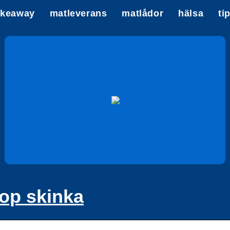
akeaway
matleverans
matlådor
hälsa
ti
op skinka