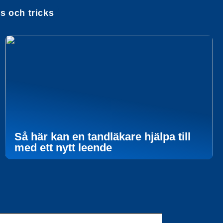
ps och tricks
Så här kan en tandläkare hjälpa till
med ett nytt leende