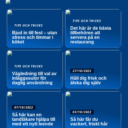
TIPS OCH TRICKS
TIPS OCH TRICKS
Det här är de bästa
Bjud in till fest – utan
tillbehören att
stress och timmar i
servera på en
köket
restaurang
TIPS OCH TRICKS
27/10/2022
Vägledning till val av
inläggssulor för
Håll dig frisk och
daglig användning
älska dig själv
07/10/2022
03/10/2022
Så här kan en
tandläkare hjälpa till
Så här får du
med ett nytt leende
vackert, friskt hår