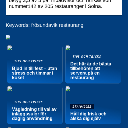
betyg 3,5 av 5 på Tripadvisor och rankas som
nummer142 av 205 restauranger i Solna.
Keywords: frösundavik restaurang
TIPS OCH TRICKS
TIPS OCH TRICKS
Det här är de bästa
Bjud in till fest – utan
tillbehören att
stress och timmar i
servera på en
köket
restaurang
TIPS OCH TRICKS
27/10/2022
Vägledning till val av
inläggssulor för
Håll dig frisk och
daglig användning
älska dig själv