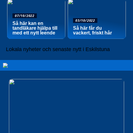
07/10/2022
03/10/2022
Så här kan en
tandläkare hjälpa till
Så här får du
med ett nytt leende
vackert, friskt hår
Lokala nyheter och senaste nytt i Eskilstuna