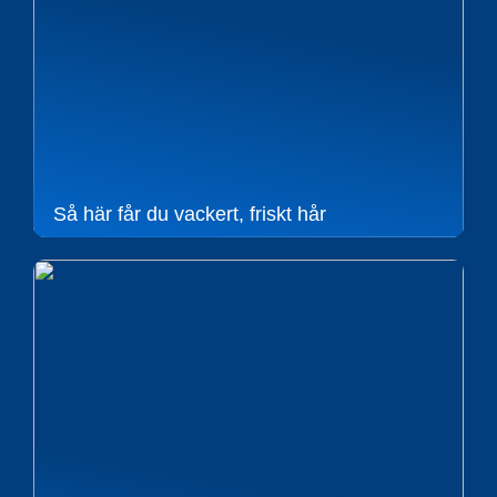
Så här får du vackert, friskt hår