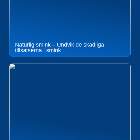
Naturlig smink – Undvik de skadliga
tillsatserna i smink