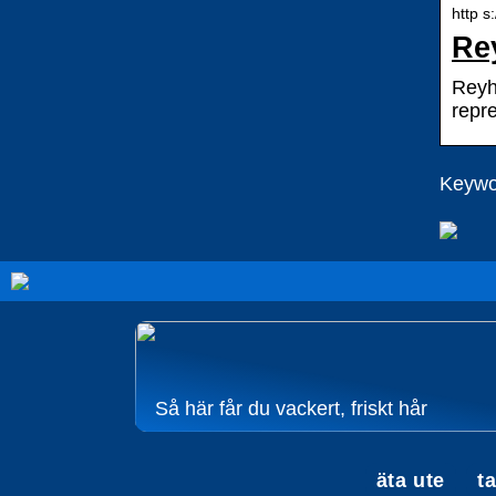
http s
Rey
Reyh
repr
Keywor
Så här får du vackert, friskt hår
äta ute
t