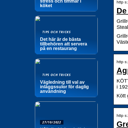
stress och timmar i
http s
köket
De 
Grill
Stea
TIPS OCH TRICKS
Gril
Det här är de bästa
Väste
tillbehören att servera
på en restaurang
http s:
Agr
TIPS OCH TRICKS
KÖTT
Vägledning till val av
i 19
inläggssulor för daglig
användning
Kött 
http s
27/10/2022
Gre