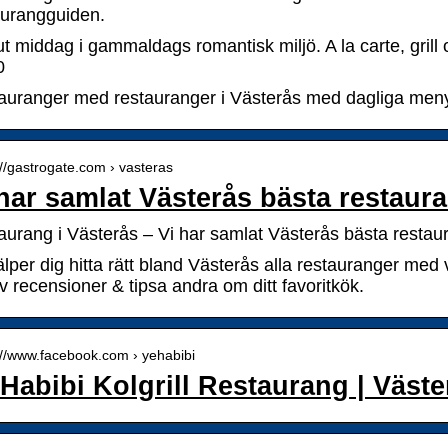
aurangguiden.
ut middag i gammaldags romantisk miljö. A la carte, gril
0
auranger med restauranger i Västerås med dagliga menye
://gastrogate.com › vasteras
 har samlat Västerås bästa restaur
aurang i Västerås – Vi har samlat Västerås bästa restau
älper dig hitta rätt bland Västerås alla restauranger me
v recensioner & tipsa andra om ditt favoritkök.
://www.facebook.com › yehabibi
 Habibi Kolgrill Restaurang | Väst