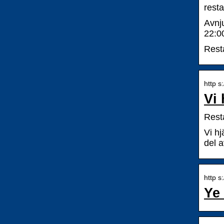
rest
Avnj
22:0
Rest
http s
Vi
Rest
Vi hj
del a
http s
Ye