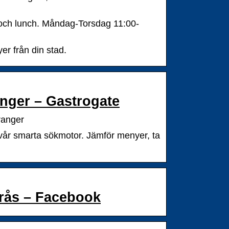
l och lunch. Måndag-Torsdag 11:00-
r från din stad.
anger – Gastrogate
ranger
d vår smarta sökmotor. Jämför menyer, ta
erås – Facebook