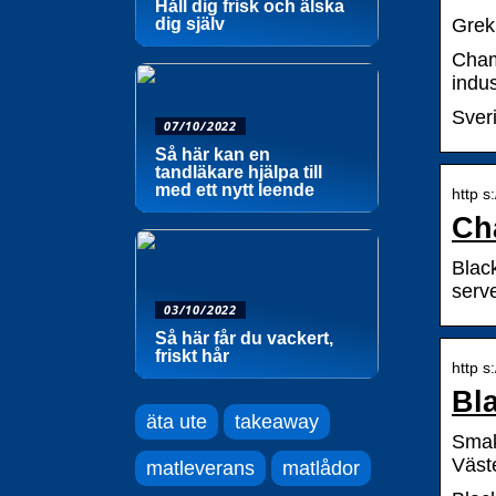
Håll dig frisk och älska
dig själv
Greki
Chamb
indus
Sver
07/10/2022
Så här kan en
tandläkare hjälpa till
med ett nytt leende
http s
Ch
Blac
serve
03/10/2022
Så här får du vackert,
friskt hår
http s
Bl
äta ute
takeaway
Smak
Väst
matleverans
matlådor