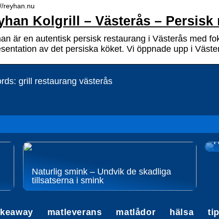
://reyhan.nu
han Kolgrill – Västerås – Persisk
an är en autentisk persisk restaurang i Västerås med f
esentation av det persiska köket. Vi öppnade upp i Väst
ds: grill restaurang västerås
H
Naturlig smink – Undvik de skadliga
tillsatserna i smink
akeaway
matleverans
matlådor
hälsa
ti