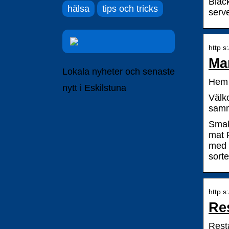
Blac
hälsa
tips och tricks
serv
http s:
Ma
Lokala nyheter och senaste
Hem 
nytt i Eskilstuna
Välko
samme
Smak
mat F
med m
sort
http s
Re
Rest