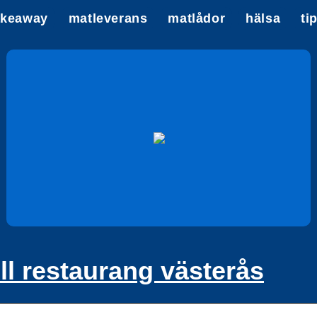
akeaway
matleverans
matlådor
hälsa
ti
ll restaurang västerås