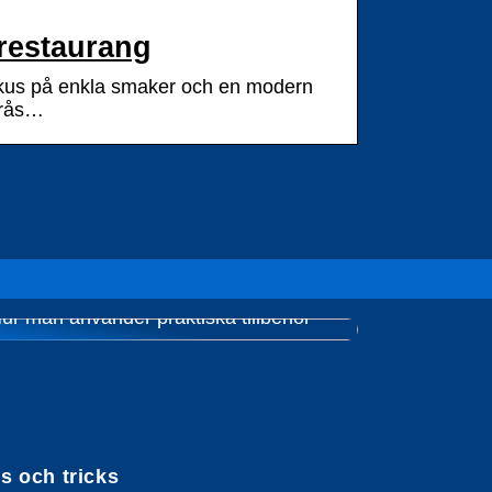
 restaurang
okus på enkla smaker och en modern
erås…
ur man använder praktiska tillbehör
ps och tricks