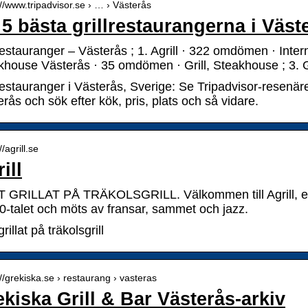
://www.tripadvisor.se › … › Västerås
5 bästa grillrestaurangerna i Väst
restauranger – Västerås ; 1. Agrill · 322 omdömen · Interna
khouse Västerås · 35 omdömen · Grill, Steakhouse ; 
lrestauranger i Västerås, Sverige: Se Tripadvisor-resen
rås och sök efter kök, pris, plats och så vidare.
//agrill.se
ill
 GRILLAT PÅ TRÄKOLSGRILL. Välkommen till Agrill, en r
20-talet och möts av fransar, sammet och jazz.
grillat på träkolsgrill
://grekiska.se › restaurang › vasteras
kiska Grill & Bar Västerås-arkiv