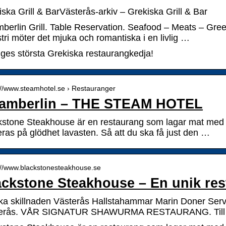
ska Grill & BarVästerås-arkiv – Grekiska Grill & Bar
erlin Grill. Table Reservation. Seafood – Meats – Greens
tri möter det mjuka och romantiska i en livlig …
iges största Grekiska restaurangkedja!
://www.steamhotel.se › Restauranger
amberlin – THE STEAM HOTEL
kstone Steakhouse är en restaurang som lagar mat med hö
ras på glödhet lavasten. Så att du ska få just den …
://www.blackstonesteakhouse.se
ackstone Steakhouse – En unik re
a skillnaden Västerås Hallstahammar Marin Doner Servi
erås. VÅR SIGNATUR SHAWURMA RESTAURANG. Till 