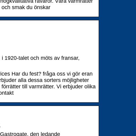
gkvalitativa råvaror. Våra varmrätter
me och smak du önskar
n i 1920-talet och möts av fransar,
es Har du fest? fråga oss vi gör eran
rbjuder alla dessa sorters möjligheter
örrätter till varmrätter. Vi erbjuder olika
ontakt
e
 Gastrogate, den ledande