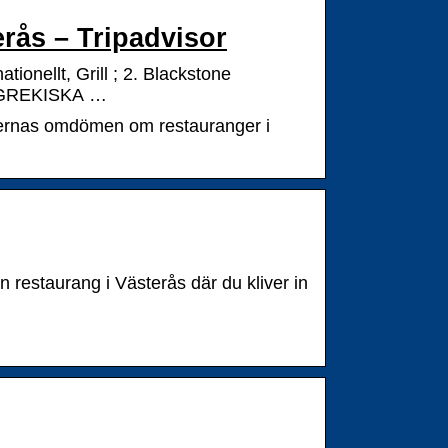
erås – Tripadvisor
tionellt, Grill ; 2. Blackstone
3. GREKISKA …
ärernas omdömen om restauranger i
estaurang i Västerås där du kliver in