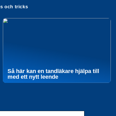
ps och tricks
Så här kan en tandläkare hjälpa till
med ett nytt leende