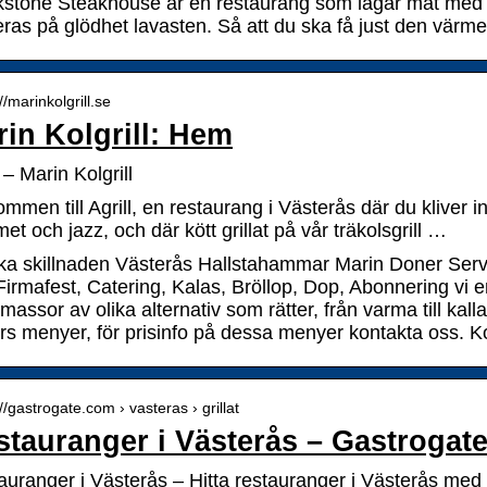
kstone Steakhouse är en restaurang som lagar mat med hö
eras på glödhet lavasten. Så att du ska få just den vär
//marinkolgrill.se
rin Kolgrill: Hem
– Marin Kolgrill
mmen till Agrill, en restaurang i Västerås där du kliver i
t och jazz, och där kött grillat på vår träkolsgrill …
a skillnaden Västerås Hallstahammar Marin Doner Servic
irmafest, Catering, Kalas, Bröllop, Dop, Abonnering vi e
assor av olika alternativ som rätter, från varma till kalla f
ers menyer, för prisinfo på dessa menyer kontakta oss. K
://gastrogate.com › vasteras › grillat
stauranger i Västerås – Gastrogat
auranger i Västerås – Hitta restauranger i Västerås med