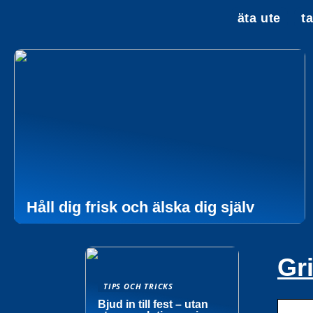
äta ute
t
Håll dig frisk och älska dig själv
Gri
TIPS OCH TRICKS
Bjud in till fest – utan