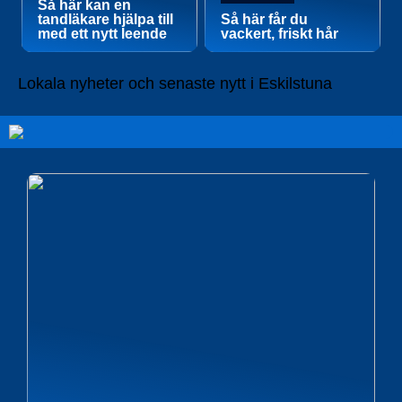
Så här kan en
tandläkare hjälpa till
Så här får du
med ett nytt leende
vackert, friskt hår
Lokala nyheter och senaste nytt i Eskilstuna