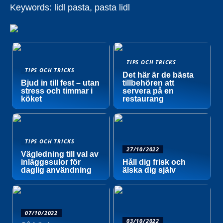
Keywords: lidl pasta, pasta lidl
TIPS OCH TRICKS
TIPS OCH TRICKS
Det här är de bästa
Bjud in till fest – utan
tillbehören att
stress och timmar i
servera på en
köket
restaurang
TIPS OCH TRICKS
27/10/2022
Vägledning till val av
inläggssulor för
Håll dig frisk och
daglig användning
älska dig själv
07/10/2022
03/10/2022