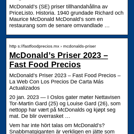
McDonald’s (SE) priser tillhandahållna av
PriceListo. Historia. 1940 grundade Richard och
Maurice McDonald McDonald’s som en
restaurang som de senare omvandlade …
http s://fastfoodprecios.mx › mcdonalds-priser
McDonald’s Priser 2023 –
Fast Food Precios
McDonald’s Priser 2023 – Fast Food Precios –
La Web Con Los Precios De Carta Más
Actualizados
20 jan. 2023 — I Oslos gater møter Nettavisen
Tor-Martin Gard (25) og Louise Gard (26), som
nettopp har vært på McDonalds og kjøpt seg
mat. De blir overrasket …
Vem har inte hört talas om McDonald’s?
Snabbmatgiganten är verkligen en jätte som