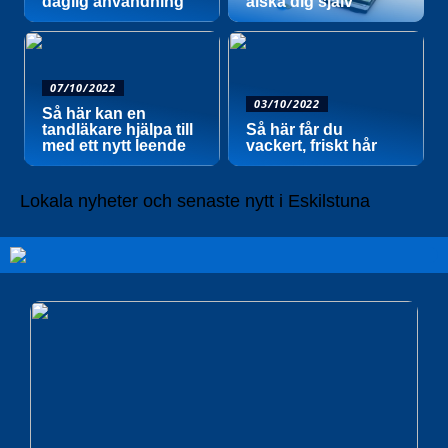
daglig användning
älska dig själv
07/10/2022
03/10/2022
Så här kan en
tandläkare hjälpa till
Så här får du
med ett nytt leende
vackert, friskt hår
Lokala nyheter och senaste nytt i Eskilstuna