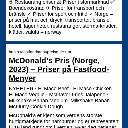
☕ Restaurang priser ⚖ Priser i stormarknad ✅
Boendekostnad ✈ Priser för transport och
bränsle ✓ Priser för sport och fritid ✓ Norge –
priser på mat och dryck, transporter, bränsle,
hotell, lägenheter, restauranger, stormarknader,
kläder, valuta – norway
http s://fastfoodmenupreise.de › m…
McDonald’s Pris (Norge,
2023) – Priser på Fastfood-
Menyer
NYHETER · El Maco Beef · El Maco Chicken ·
El Maco Veggie · McFlavor Fries Jalapeño ·
Milkshake Banan Medium. Milkshake Banan ·
McFlurry Cookie Dough …
McDonald’s er kjent som verdens største
hurtigmatkjede for hamburger og er representert
i 119 land rundt om i verden. Hver dag betjener