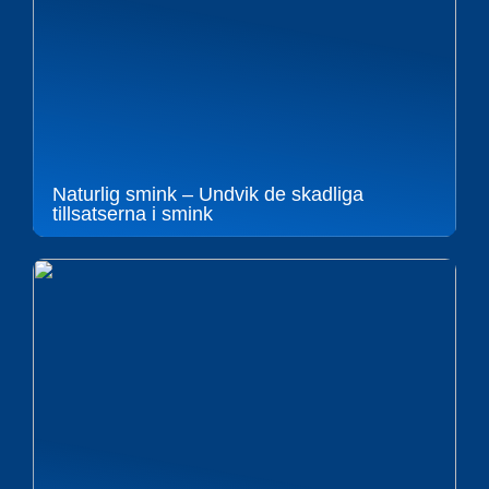
Naturlig smink – Undvik de skadliga
tillsatserna i smink