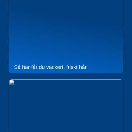
Så här får du vackert, friskt hår