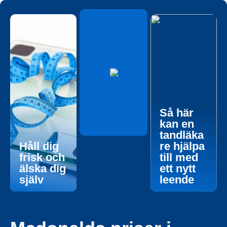
Så här
kan en
tandläka
Håll dig
re hjälpa
frisk och
till med
älska dig
ett nytt
själv
leende