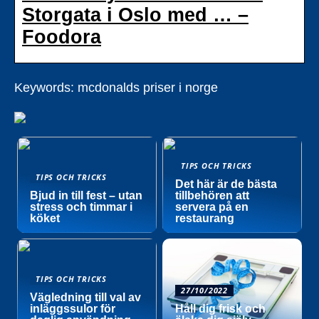
Storgata i Oslo med … –
Foodora
Keywords: mcdonalds priser i norge
TIPS OCH TRICKS
TIPS OCH TRICKS
Det här är de bästa
Bjud in till fest – utan
tillbehören att
stress och timmar i
servera på en
köket
restaurang
TIPS OCH TRICKS
27/10/2022
Vägledning till val av
inläggssulor för
Håll dig frisk och