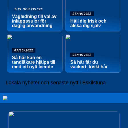
TIPS OCH TRICKS
27/10/2022
Vägledning till val av
inläggssulor för
Håll dig frisk och
daglig användning
älska dig själv
07/10/2022
03/10/2022
Så här kan en
tandläkare hjälpa till
Så här får du
med ett nytt leende
vackert, friskt hår
Lokala nyheter och senaste nytt i Eskilstuna