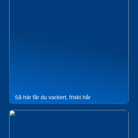
Så här får du vackert, friskt hår