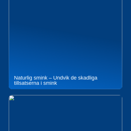
Naturlig smink – Undvik de skadliga
tillsatserna i smink