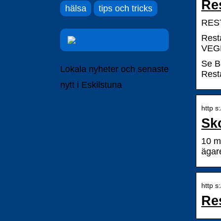
Re
hälsa
tips och tricks
REST
Rest
VEGE
Se B
Lokala nyheter och senaste
Rest
nytt i Eskilstuna
http s
Sk
10 m
ägar
http s
Re