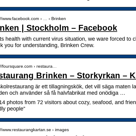
://www.facebook.com › … › Brinken
inken | Stockholm – Facebook
s health with current virus situation, we ware forced to clo
k you for understanding, Brinken Crew.
://foursquare.com › restaura…
staurang Brinken – Storkyrkan – K
kolrestaurang är ett tillagningskök, det vill säga maten l
den och använder så få halvfabrikat med onödiga …
14 photos from 72 visitors about cozy, seafood, and frie
dly people”
://www.restaurangkartan.se › images