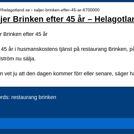
://helagotland.se › saljer-brinken-efter-45-ar-6700000
jer Brinken efter 45 år – Helagotl
r Brinken efter 45 år
r 45 år i husmanskostens tjänst på restaurang Brinken, p
ström nu sälja.
n vet ju att den dagen kommer förr eller senare, säger h
rds: restaurang brinken
Naturlig smink – Undvik de skadliga