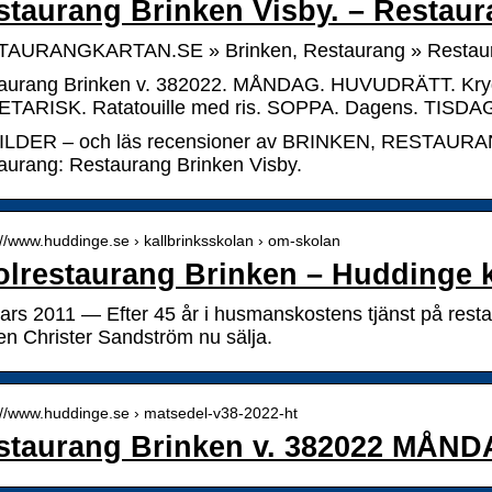
staurang Brinken Visby. – Restaur
AURANGKARTAN.SE » Brinken, Restaurang » Restaura
aurang Brinken v. 382022. MÅNDAG. HUVUDRÄTT. Kryddi
TARISK. Ratatouille med ris. SOPPA. Dagens. TISD
ILDER – och läs recensioner av BRINKEN, RESTAURANG
aurang: Restaurang Brinken Visby.
://www.huddinge.se › kallbrinksskolan › om-skolan
olrestaurang Brinken – Hudding
ars 2011 — Efter 45 år i husmanskostens tjänst på resta
en Christer Sandström nu sälja.
://www.huddinge.se › matsedel-v38-2022-ht
staurang Brinken v. 382022 MÅN