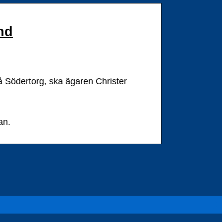
and
å Södertorg, ska ägaren Christer
an.