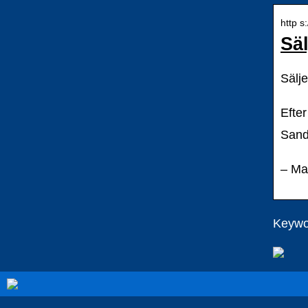
http s
Säl
Sälje
Efte
Sand
– Ma
Keywo