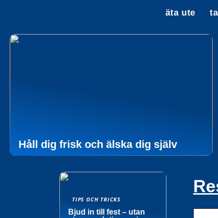
äta ute
t
Håll dig frisk och älska dig själv
Re
TIPS OCH TRICKS
Bjud in till fest – utan