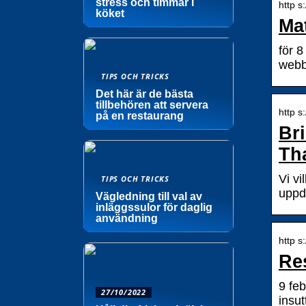
stress och timmar i
http s
köket
Ma
för 
webb
TIPS OCH TRICKS
Det här är de bästa
tillbehören att servera
http s
på en restaurang
Br
Th
Vi vi
TIPS OCH TRICKS
uppd
Vägledning till val av
inläggssulor för daglig
användning
http s
Re
9 fe
27/10/2022
insu