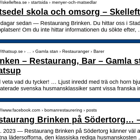
://skelleftea.se › startsida › menyer-och-matsedlar
tsedel skola och omsorg – Skelle
8 dagar sedan — Restaurang Brinken. Du hittar oss i Stad
platsen! Om du inte hittar informationen du sökte efter,
://thatsup.se › … › Gamla stan › Restauranger › Barer
inken – Restaurang, Bar – Gamla s
atsup
ll veta vad du tycker! … Ljust inredd med trä och horn b
aterade svenska husmansklassiker samt vissa franska i
://www.facebook.com › bomanrestaurering › posts
staurang Brinken på Södertorg…
b. 2023 — Restaurang Brinken på Södertorg känner väl all
ttna lädersofforna, den klassiska rediga husmanskosten