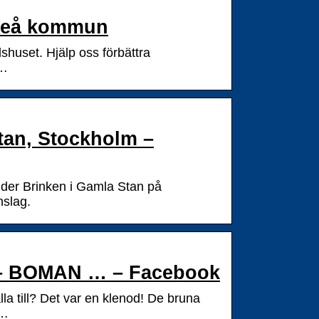
fteå kommun
shuset. Hjälp oss förbättra
 …
tan, Stockholm –
juder Brinken i Gamla Stan på
nslag.
 – BOMAN … – Facebook
a till? Det var en klenod! De bruna
 …