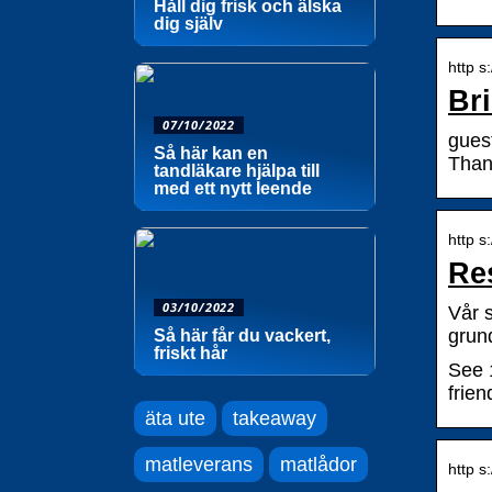
Håll dig frisk och älska
dig själv
http s
Br
07/10/2022
guest
Så här kan en
Than
tandläkare hjälpa till
med ett nytt leende
http s
Re
03/10/2022
Vår s
grun
Så här får du vackert,
friskt hår
See 
frien
äta ute
takeaway
matleverans
matlådor
http s