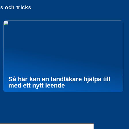
ps och tricks
Så här kan en tandläkare hjälpa till
med ett nytt leende