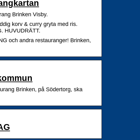
angkartan
ng Brinken Visby.
g korv & curry gryta med ris.
AG. HUVUDRÄTT.
 och andra restauranger! Brinken,
e kommun
urang Brinken, på Södertorg, ska
DAG