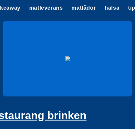
akeaway
matleverans
matlådor
hälsa
ti
staurang brinken