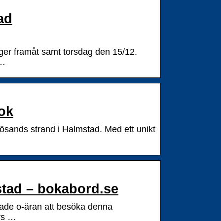
ad
ger framåt samt torsdag den 15/12.
 …
ok
lösands strand i Halmstad. Med ett unikt
stad – bokabord.se
! Hade o-äran att besöka denna
rs …