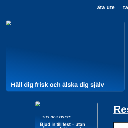
äta ute
t
Håll dig frisk och älska dig själv
Re
TIPS OCH TRICKS
Bjud in till fest – utan