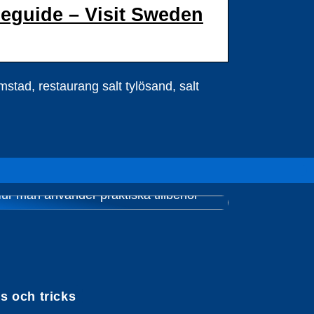
seguide – Visit Sweden
mstad, restaurang salt tylösand, salt
ur man använder praktiska tillbehör
ps och tricks