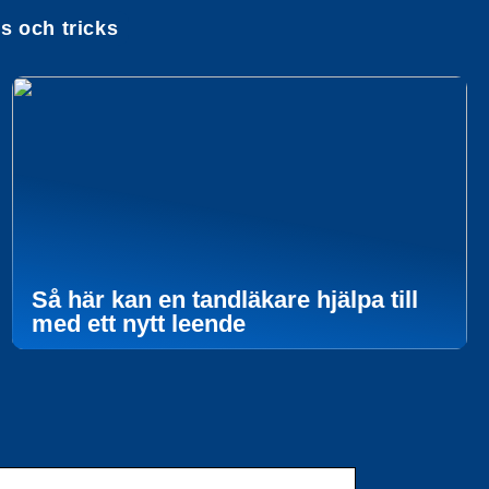
ps och tricks
Så här kan en tandläkare hjälpa till
med ett nytt leende