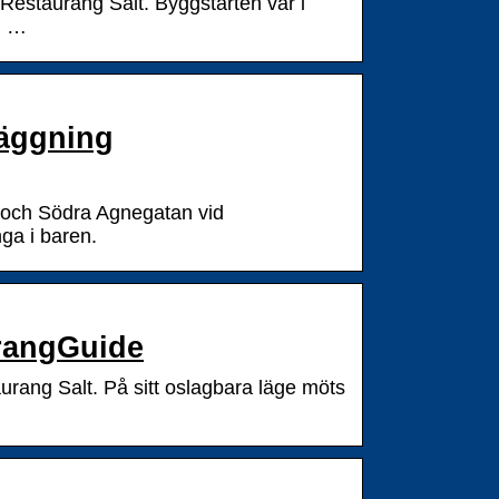
Restaurang Salt. Byggstarten var i
n …
läggning
n och Södra Agnegatan vid
ga i baren.
rangGuide
urang Salt. På sitt oslagbara läge möts