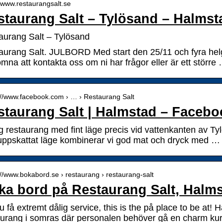
//www.restaurangsalt.se
staurang Salt – Tylösand – Halmst
aurang Salt – Tylösand
aurang Salt. JULBORD Med start den 25/11 och fyra hel
mna att kontakta oss om ni har frågor eller är ett större
://www.facebook.com › … › Restaurang Salt
staurang Salt | Halmstad – Facebo
g restaurang med fint läge precis vid vattenkanten av Ty
uppskattat läge kombinerar vi god mat och dryck med …
://www.bokabord.se › restaurang › restaurang-salt
ka bord på Restaurang Salt, Halm
du få extremt dålig service, this is the på place to be at
aurang i somras där personalen behöver gå en charm ku