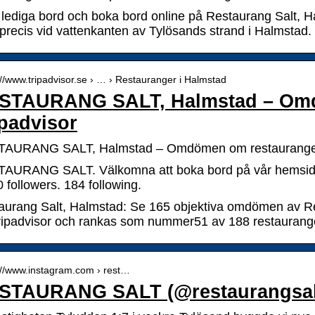
a lediga bord och boka bord online på Restaurang Salt, H
precis vid vattenkanten av Tylösands strand i Halmstad. 
://www.tripadvisor.se › … › Restauranger i Halmstad
STAURANG SALT, Halmstad – Om
ipadvisor
AURANG SALT, Halmstad – Omdömen om restauranger 
AURANG SALT. Välkomna att boka bord på vår hemsida.
 followers. 184 following.
aurang Salt, Halmstad: Se 165 objektiva omdömen av Res
ripadvisor och rankas som nummer51 av 188 restaurange
://www.instagram.com › rest…
STAURANG SALT (@restaurangsalt