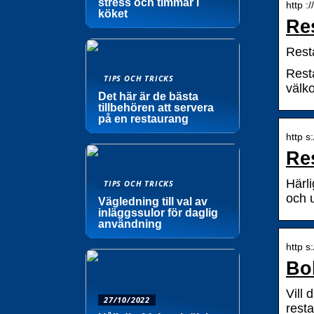
stress och timmar i
http :
köket
Re
Rest
Rest
TIPS OCH TRICKS
välko
Det här är de bästa
tillbehören att servera
på en restaurang
http s
Re
Härli
TIPS OCH TRICKS
och 
Vägledning till val av
inläggssulor för daglig
användning
http s
Bo
Vill 
27/10/2022
rest