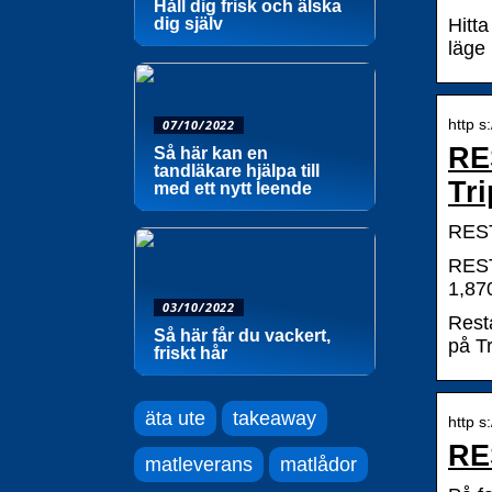
Håll dig frisk och älska
dig själv
Hitt
läge 
http s
07/10/2022
RE
Så här kan en
tandläkare hjälpa till
Tr
med ett nytt leende
REST
REST
1,870
03/10/2022
Rest
Så här får du vackert,
på T
friskt hår
äta ute
takeaway
http s
RE
matleverans
matlådor