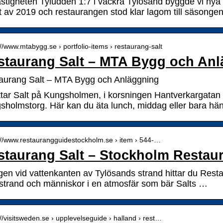
astigheten Tyludden 1:7 i vackra Tylösand byggde vi nya 
et av 2019 och restaurangen stod klar lagom till säsonge
://www.mtabygg.se › portfolio-items › restaurang-salt
staurang Salt – MTA Bygg och An
aurang Salt – MTA Bygg och Anläggning
ittar Salt på Kungsholmen, i korsningen Hantverkargata
sholmstorg. Här kan du äta lunch, middag eller bara hän
://www.restaurangguidestockholm.se › item › 544-…
staurang Salt – Stockholm Restau
gen vid vattenkanten av Tylösands strand hittar du Resta
 strand och människor i en atmosfär som bär Salts …
://visitsweden.se › upplevelseguide › halland › rest…