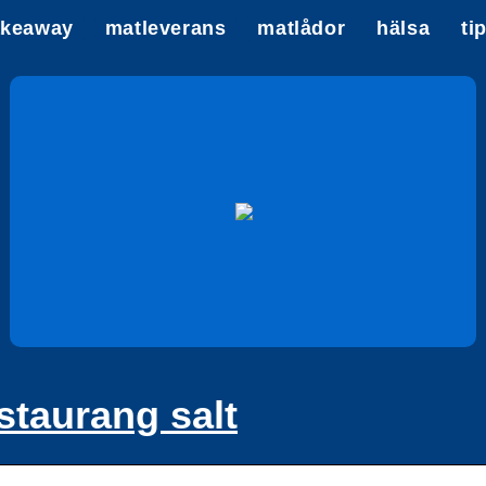
akeaway
matleverans
matlådor
hälsa
ti
staurang salt