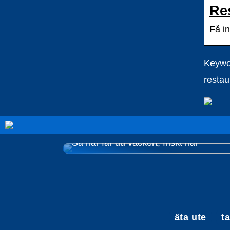
Re
Få in
Keywor
resta
Så här får du vackert, friskt hår
äta ute
t