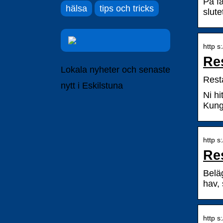
På f
hälsa
tips och tricks
slut
http s
Re
Lokala nyheter och senaste
Rest
nytt i Eskilstuna
Ni h
Kung
http s
Re
Belä
hav,
http s