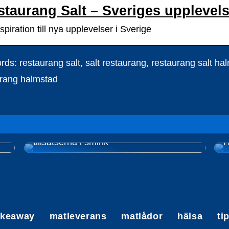
staurang Salt – Sveriges upplevel
spiration till nya upplevelser i Sverige
ds: restaurang salt, salt restaurang, restaurang salt hal
urang halmstad
Naturlig smink – Undvik de skadliga
tillsatserna i smink
H
akeaway
matleverans
matlådor
hälsa
ti