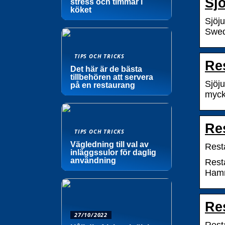
Sj
stress och timmar i
köket
Sjöj
Swede
TIPS OCH TRICKS
Re
Det här är de bästa
tillbehören att servera
Sjöju
på en restaurang
myck
Re
TIPS OCH TRICKS
Vägledning till val av
Rest
inläggssulor för daglig
användning
Rest
Hamm
Res
27/10/2022