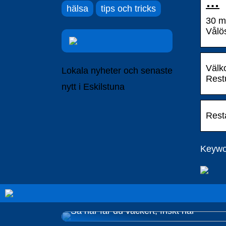
…
hälsa
tips och tricks
30 m
Vålö
Välk
Lokala nyheter och senaste
Rest
nytt i Eskilstuna
Rest
Keywor
Så här får du vackert, friskt hår