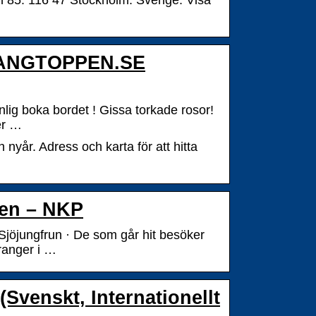
an 85. 116 47 Stockholm. Sverige. Visa
URANGTOPPEN.SE
lig boka bordet ! Gissa torkade rosor!
er …
 nyår. Adress och karta för att hitta
den – NKP
Sjöjungfrun · De som går hit besöker
ranger i …
Svenskt, Internationellt