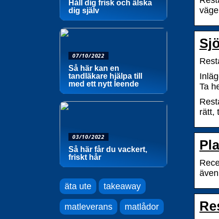
Resta
Håll dig frisk och älska
väge
dig själv
Sj
07/10/2022
Resta
Så här kan en
Inläg
tandläkare hjälpa till
med ett nytt leende
Ta h
Resta
rätt
03/10/2022
Pl
Så här får du vackert,
friskt hår
Rece
även:
äta ute
takeaway
Re
matleverans
matlådor