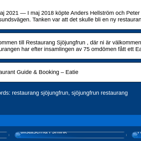
aj 2021 — I maj 2018 köpte Anders Hellström och Peter
sundsvägen. Tanken var att det skulle bli en ny restaur
ommen till Restaurang Sjöjungfrun , där ni är välkomme
urangen har efter insamlingen av 75 omdömen fått ett Ea
aurant Guide & Booking – Eatie
ds: restaurang sjöjungfrun, sjöjungfrun restaurang
Naturlig smink – Undvik de skadliga
tillsatserna i smink
H