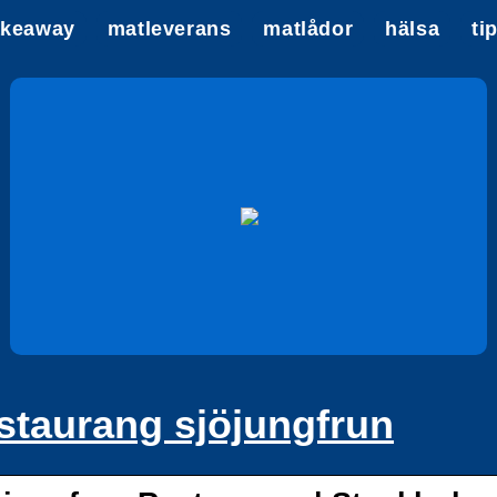
akeaway
matleverans
matlådor
hälsa
ti
staurang sjöjungfrun