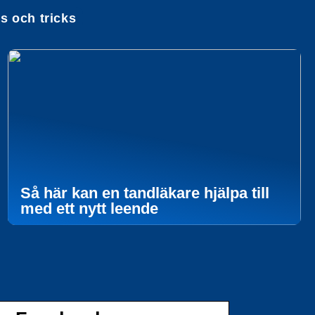
ps och tricks
Så här kan en tandläkare hjälpa till
med ett nytt leende