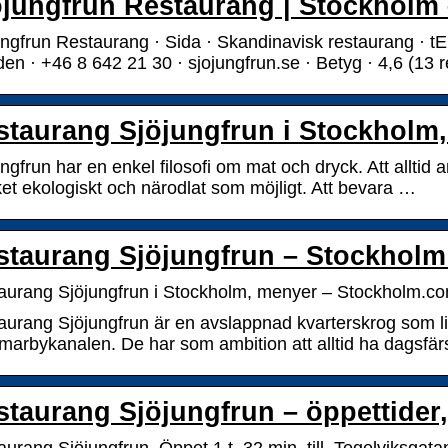
öjungfrun Restaurang | Stockholm
ungfrun Restaurang · Sida · Skandinavisk restaurang 
n · +46 8 642 21 30 · sjojungfrun.se · Betyg · 4,6 (13 r
staurang Sjöjungfrun i Stockholm
ngfrun har en enkel filosofi om mat och dryck. Att alltid
et ekologiskt och närodlat som möjligt. Att bevara …
staurang Sjöjungfrun – Stockholm
aurang Sjöjungfrun i Stockholm, menyer – Stockholm.c
aurang Sjöjungfrun är en avslappnad kvarterskrog som li
arbykanalen. De har som ambition att alltid ha dagsfä
taurang Sjöjungfrun – öppettider,