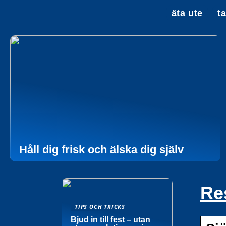
äta ute
t
Håll dig frisk och älska dig själv
Re
TIPS OCH TRICKS
Bjud in till fest – utan