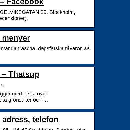
 – Facebook
· tEGELVIKSGATAN 85, Stockholm,
ecensioner).
, menyer
 använda fräscha, dagsfärska råvaror, så
 – Thatsup
om
gger med utsikt över
rska grönsaker och …
 adress, telefon