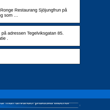
 Ronge Restaurang Sjöjungfrun på
ang som …
n på adressen Tegelviksgatan 85.
tie .
ur man använder praktiska tillbehör