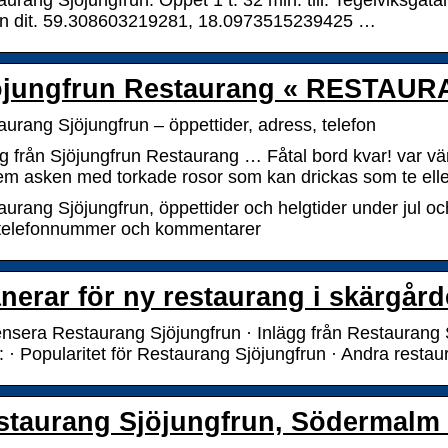
urang Sjöjungfrun. Öppet 1 t. 32 min. till. Tegelviksgat
n dit. 59.308603219281, 18.0973515239425 …
öjungfrun Restaurang « RESTA
urang Sjöjungfrun – öppettider, adress, telefon
g från Sjöjungfrun Restaurang … Fåtal bord kvar! var vän
em asken med torkade rosor som kan drickas som te ell
urang Sjöjungfrun, öppettider och helgtider under jul och
, telefonnummer och kommentarer
anerar för ny restaurang i skärgår
nsera Restaurang Sjöjungfrun · Inlägg från Restaurang 
 · Popularitet för Restaurang Sjöjungfrun · Andra restau
staurang Sjöjungfrun, Södermalm (