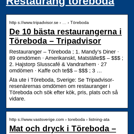
Restaurang töreboda
http s://www.tripadvisor.se › … › Töreboda
De 10 bästa restaurangerna i
Töreboda – Tripadvisor
Restauranger – Töreboda ; 1. Mandy’s Diner ·
89 omdömen · Amerikanskt, Matställe$$ – $$$ ;
2. Hajstorp Slusscafé & Vandrarhem · 27
omdömen · Kaffe och te$$ – $$$ ; 3 …
Äta ute i Töreboda, Sverige: Se Tripadvisor-
resenärernas omdömen om restauranger i
Töreboda och sök efter kök, pris, plats och så
vidare.
http s://www.vastsverige.com › toreboda › listning-ata
Mat och dryck i Töreboda –