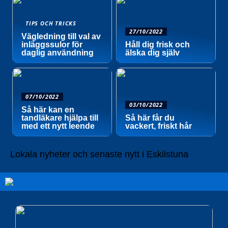
TIPS OCH TRICKS
27/10/2022
Vägledning till val av
inläggssulor för
Håll dig frisk och
daglig användning
älska dig själv
07/10/2022
03/10/2022
Så här kan en
tandläkare hjälpa till
Så här får du
med ett nytt leende
vackert, friskt hår
Lokala nyheter och senaste nytt i Eskilstuna