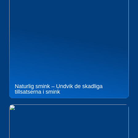
Naturlig smink – Undvik de skadliga
tillsatserna i smink