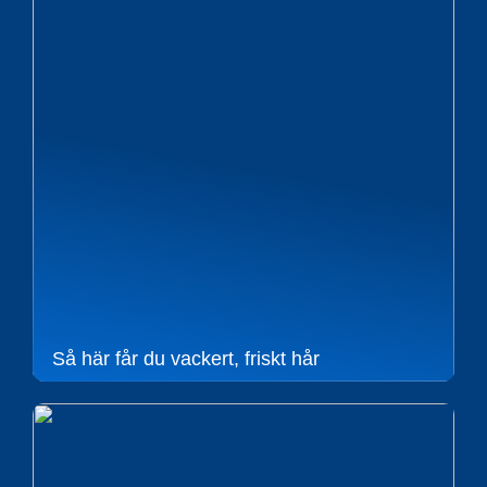
Så här får du vackert, friskt hår