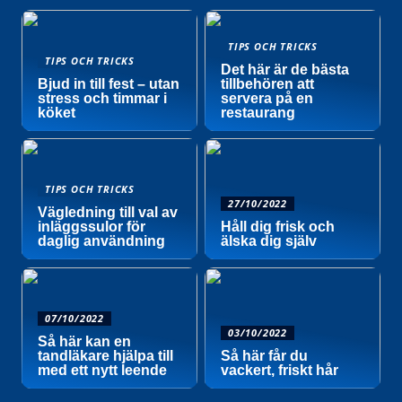
TIPS OCH TRICKS
TIPS OCH TRICKS
Det här är de bästa
Bjud in till fest – utan
tillbehören att
stress och timmar i
servera på en
köket
restaurang
TIPS OCH TRICKS
27/10/2022
Vägledning till val av
inläggssulor för
Håll dig frisk och
daglig användning
älska dig själv
07/10/2022
03/10/2022
Så här kan en
tandläkare hjälpa till
Så här får du
med ett nytt leende
vackert, friskt hår