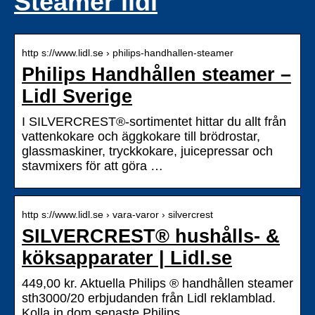
Steamer lidl
http s://www.lidl.se › philips-handhallen-steamer
Philips Handhållen steamer –
Lidl Sverige
I SILVERCREST®-sortimentet hittar du allt från
vattenkokare och äggkokare till brödrostar,
glassmaskiner, tryckkokare, juicepressar och
stavmixers för att göra …
http s://www.lidl.se › vara-varor › silvercrest
SILVERCREST® hushålls- &
köksapparater | Lidl.se
449,00 kr. Aktuella Philips ® handhållen steamer
sth3000/20 erbjudanden från Lidl reklamblad.
Kolla in dom senaste Philips …