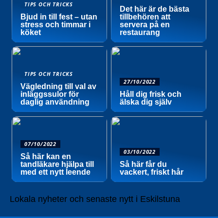
TIPS OCH TRICKS
Det här är de bästa
Bjud in till fest – utan
tillbehören att
stress och timmar i
servera på en
köket
restaurang
TIPS OCH TRICKS
27/10/2022
Vägledning till val av
inläggssulor för
Håll dig frisk och
daglig användning
älska dig själv
07/10/2022
03/10/2022
Så här kan en
tandläkare hjälpa till
Så här får du
med ett nytt leende
vackert, friskt hår
Lokala nyheter och senaste nytt i Eskilstuna