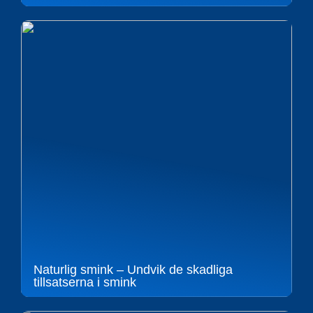
Naturlig smink – Undvik de skadliga
tillsatserna i smink