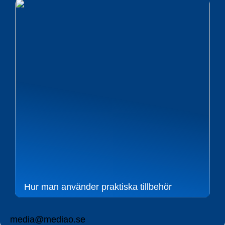
Hur man använder praktiska tillbehör
media@mediao.se