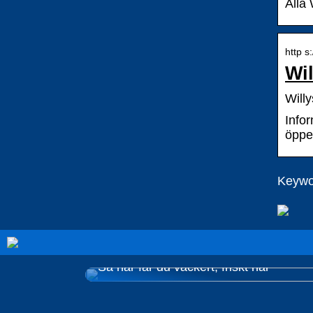
Alla 
http s
Wi
Will
Infor
öppet
Keywor
Så här får du vackert, friskt hår