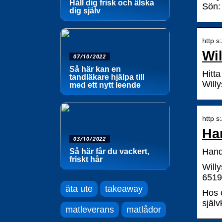
Håll dig frisk och älska
Sön:
dig själv
http s
Wi
07/10/2022
Så här kan en
Hitt
tandläkare hjälpa till
Will
med ett nytt leende
http s
Han
03/10/2022
Handl
Så här får du vackert,
friskt hår
Will
65198
äta ute
takeaway
Hos o
själv
matleverans
matlådor