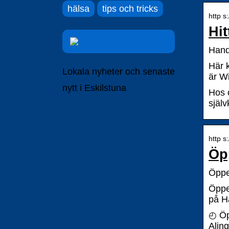
hälsa
tips och tricks
http s
Hit
Handl
Här 
Lokala nyheter och senaste
är W
nytt i Eskilstuna
Hos o
själv
http s
Öpp
Öppet
Öppet
på H
◴ Öpp
Alin