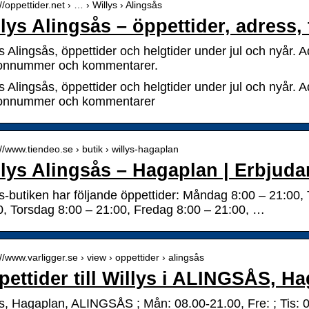
://oppettider.net › … › Willys › Alingsås
lys Alingsås – öppettider, adress, 
s Alingsås, öppettider och helgtider under jul och nyår. Adr
fonnummer och kommentarer.
s Alingsås, öppettider och helgtider under jul och nyår. Adr
fonnummer och kommentarer
://www.tiendeo.se › butik › willys-hagaplan
llys Alingsås – Hagaplan | Erbjud
ys-butiken har följande öppettider: Måndag 8:00 – 21:00,
0, Torsdag 8:00 – 21:00, Fredag 8:00 – 21:00, …
://www.varligger.se › view › oppettider › alingsås
ettider till Willys i ALINGSÅS, H
ys, Hagaplan, ALINGSÅS ; Mån: 08.00-21.00, Fre: ; Tis: 0