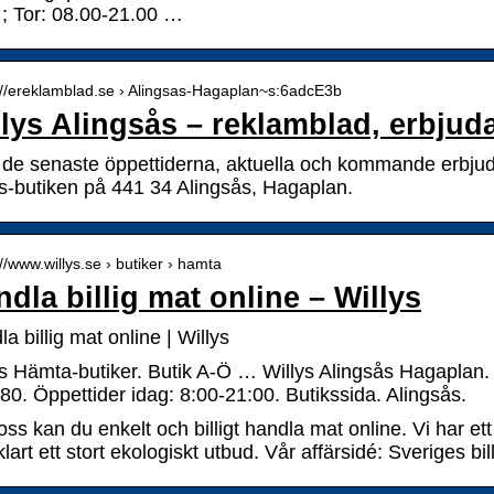
 ; Tor: 08.00-21.00 …
://ereklamblad.se › Alingsas-Hagaplan~s:6adcE3b
llys Alingsås – reklamblad, erbjud
a de senaste öppettiderna, aktuella och kommande erbjud
ys-butiken på 441 34 Alingsås, Hagaplan.
://www.willys.se › butiker › hamta
dla billig mat online – Willys
a billig mat online | Willys
ys Hämta-butiker. Butik A-Ö … Willys Alingsås Hagaplan.
0. Öppettider idag: 8:00-21:00. Butikssida. Alingsås.
ss kan du enkelt och billigt handla mat online. Vi har et
klart ett stort ekologiskt utbud. Vår affärsidé: Sveriges b