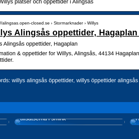
Willys platser och öppettider i Alingsås
://alingsas.open-closed.se › Stormarknader › Willys
llys Alingsås oppettider, Hagaplan
ys Alingsås oppettider, Hagaplan
mation & oppettider for Willys, Alingsås, 44134 Hagaplan,
tider.
ds: willys alingsås öppettider, willys öppettider alingsås
Naturlig smink – Undvik de skadliga
tillsatserna i smink
H