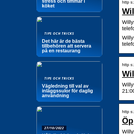
stress och timmar i
http s
köket
Wil
Willy
tele
TIPS OCH TRICKS
Willy
Det här är de bästa
tele
tillbehören att servera
på en restaurang
http s
Wi
TIPS OCH TRICKS
Will
Vägledning till val av
21:0
inläggssulor för daglig
användning
http s
Öpp
27/10/2022
Will