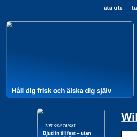
äta ute
t
Håll dig frisk och älska dig själv
Wi
TIPS OCH TRICKS
Bjud in till fest – utan