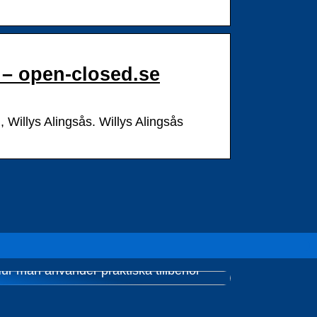
 – open-closed.se
 Willys Alingsås. Willys Alingsås
ur man använder praktiska tillbehör