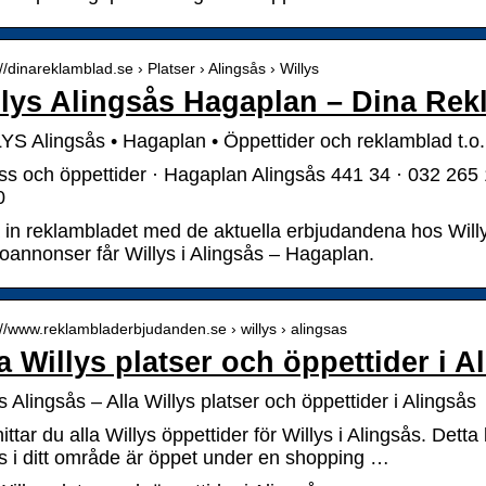
://dinareklamblad.se › Platser › Alingsås › Willys
llys Alingsås Hagaplan – Dina Re
YS Alingsås • Hagaplan • Öppettider och reklamblad t.o
ss och öppettider · Hagaplan Alingsås 441 34 · 032 265 
0
a in reklambladet med de aktuella erbjudandena hos Will
oannonser får Willys i Alingsås – Hagaplan.
://www.reklambladerbjudanden.se › willys › alingsas
a Willys platser och öppettider i A
s Alingsås – Alla Willys platser och öppettider i Alingsås
ittar du alla Willys öppettider för Willys i Alingsås. Dett
ys i ditt område är öppet under en shopping …