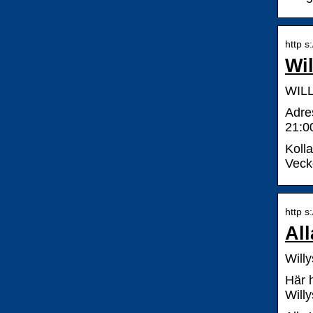
http s
Wi
WILL
Adre
21:0
Koll
Veck
http s
All
Willy
Här h
Will