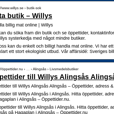
://www.willys.se › butik-sok
ta butik – Willys
a billig mat online | Willys
kan du söka fram din butik och se öppettider, kontaktin
illys systerkedja med något mindre butiker.
ss kan du enkelt och billigt handla mat online. Vi har et
klart ett stort ekologiskt utbud. Vår affärsidé: Sveriges b
://öppettider.nu › … › Alingsås › Livsmedelsbutiker
ettider till Willys Alingsås Alings
tider till Willys Alingsås Alingsås – Öppettider, adress &
tider till Willys Alingsås i Alingsås. Hitta öppettider, a
agaplan i Alingsås – Öppettider.nu.
ettider till Willys Alingsås i Alingsås. Hitta öppettider,
gsås på Hagaplan i Alingsås – Öppettider.nu