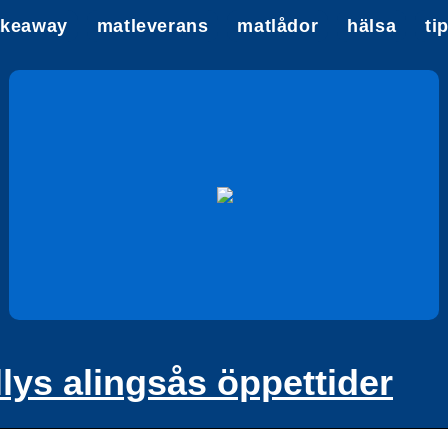
akeaway
matleverans
matlådor
hälsa
ti
llys alingsås öppettider