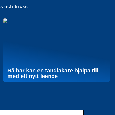
ps och tricks
Så här kan en tandläkare hjälpa till
med ett nytt leende