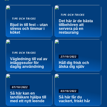
TIPS OCH TRICKS
TIPS OCH TRICKS
Det här är de bästa
Bjud in till fest – utan
tillbehören att
stress och timmar i
servera på en
köket
restaurang
TIPS OCH TRICKS
27/10/2022
Vägledning till val av
inläggssulor för
Håll dig frisk och
daglig användning
älska dig själv
07/10/2022
03/10/2022
Så här kan en
tandläkare hjälpa till
Så här får du
med ett nytt leende
vackert, friskt hår