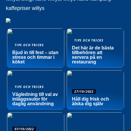
kaffepriser willys
TIPS OCH TRICKS
TIPS OCH TRICKS
Det här är de bästa
Bjud in till fest – utan
tillbehören att
stress och timmar i
servera på en
köket
restaurang
TIPS OCH TRICKS
27/10/2022
Vägledning till val av
inläggssulor för
Håll dig frisk och
daglig användning
älska dig själv
07/10/2022