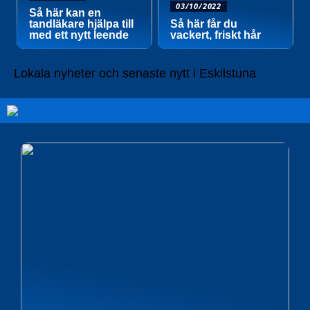
03/10/2022
Så här kan en
tandläkare hjälpa till
Så här får du
med ett nytt leende
vackert, friskt hår
Lokala nyheter och senaste nytt i Eskilstuna