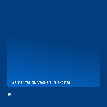
Så här får du vackert, friskt hår