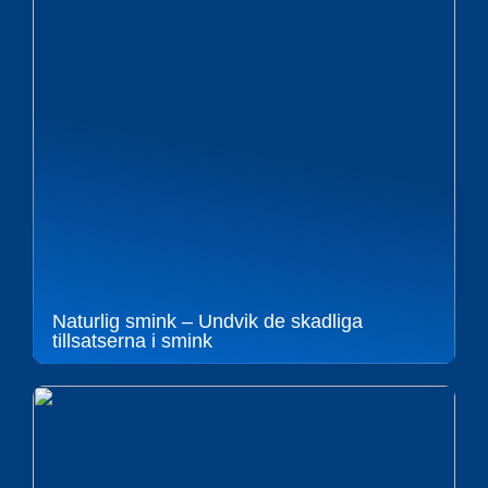
Naturlig smink – Undvik de skadliga
tillsatserna i smink