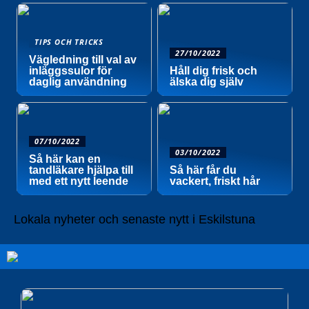
TIPS OCH TRICKS
27/10/2022
Vägledning till val av
inläggssulor för
Håll dig frisk och
daglig användning
älska dig själv
07/10/2022
03/10/2022
Så här kan en
tandläkare hjälpa till
Så här får du
med ett nytt leende
vackert, friskt hår
Lokala nyheter och senaste nytt i Eskilstuna